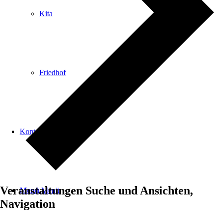
Kita
Friedhof
Kontakt
Veranstaltungen Suche und Ansichten,
Menü
Menü
Navigation